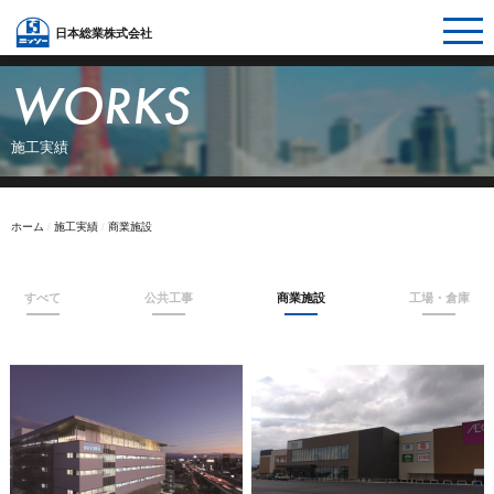
日本総業株式会社
WORKS
施工実績
ホーム
/
施工実績
/
商業施設
すべて
公共工事
商業施設
工場・倉庫